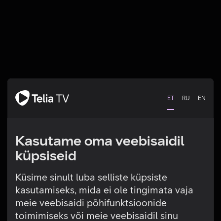
ET
RU
EN
Kasutame oma veebisaidil
küpsiseid
Küsime sinult luba selliste küpsiste
kasutamiseks, mida ei ole tingimata vaja
Tehniline viga
meie veebisaidi põhifunktsioonide
toimimiseks või meie veebisaidil sinu