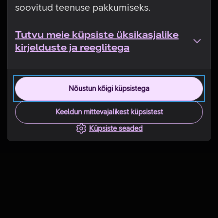
soovitud teenuse pakkumiseks.
Tutvu meie küpsiste üksikasjalike
kirjelduste ja reeglitega
Nõustun kõigi küpsistega
Keeldun mittevajalikest küpsistest
Küpsiste seaded