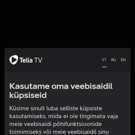
ET
RU
EN
Kasutame oma veebisaidil
küpsiseid
Küsime sinult luba selliste küpsiste
kasutamiseks, mida ei ole tingimata vaja
Tehniline viga
meie veebisaidi põhifunktsioonide
toimimiseks või meie veebisaidil sinu