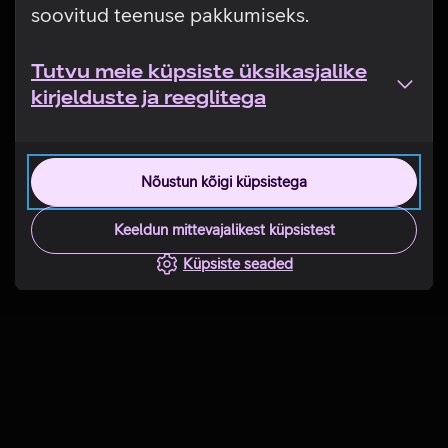
soovitud teenuse pakkumiseks.
Tutvu meie küpsiste üksikasjalike
kirjelduste ja reeglitega
Nõustun kõigi küpsistega
Keeldun mittevajalikest küpsistest
Küpsiste seaded