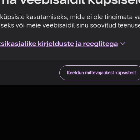
Tehniline viga
e küpsiste kasutamiseks, mida ei ole tingimata v
seks või meie veebisaidil sinu soovitud teenu
ikasjalike kirjelduste ja reeglitega
Keeldun mittevajalikest küpsistest