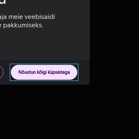
aja meie veebisaidi
se pakkumiseks.
Nõustun kõigi küpsistega