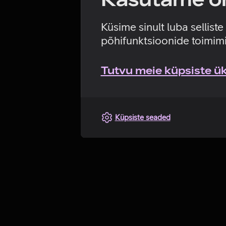
Küsime sinult luba sellist
põhifunktsioonide toimimi
Tutvu meie küpsiste üks
Küpsiste seaded