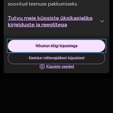
soovitud teenuse pakkumiseks.
Tutvu meie küpsiste üksikasjalike
kirjelduste ja reeglitega
Nõustun kõigi küpsistega
Keeldun mittevajalikest küpsistest
Küpsiste seaded