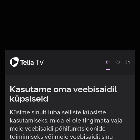
ET
RU
EN
Kasutame oma veebisaidil
küpsiseid
Küsime sinult luba selliste küpsiste
kasutamiseks, mida ei ole tingimata vaja
Tehniline viga
meie veebisaidi põhifunktsioonide
toimimiseks või meie veebisaidil sinu