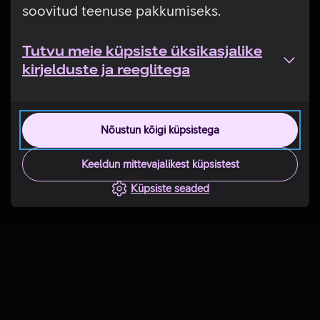
soovitud teenuse pakkumiseks.
Tutvu meie küpsiste üksikasjalike
kirjelduste ja reeglitega
Nõustun kõigi küpsistega
Keeldun mittevajalikest küpsistest
Küpsiste seaded