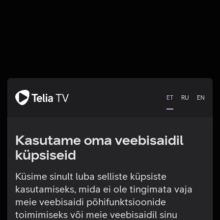
ET
RU
EN
Kasutame oma veebisaidil
küpsiseid
Küsime sinult luba selliste küpsiste
kasutamiseks, mida ei ole tingimata vaja
Tehniline viga
meie veebisaidi põhifunktsioonide
toimimiseks või meie veebisaidil sinu