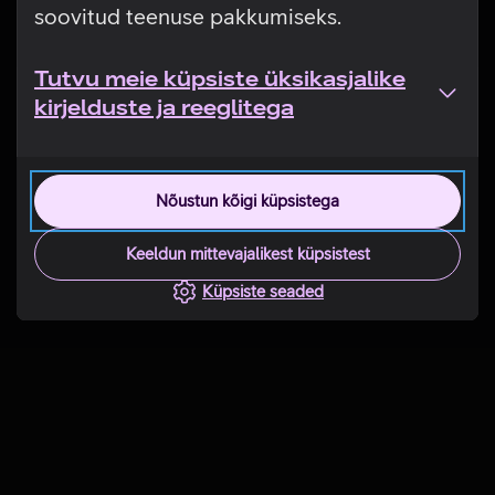
soovitud teenuse pakkumiseks.
Tutvu meie küpsiste üksikasjalike
kirjelduste ja reeglitega
Nõustun kõigi küpsistega
Keeldun mittevajalikest küpsistest
Küpsiste seaded