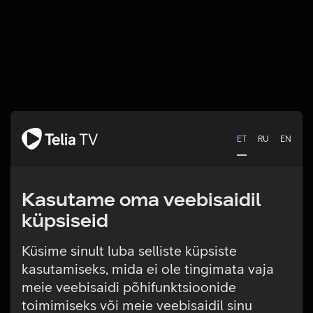
ET
RU
EN
Kasutame oma veebisaidil
küpsiseid
Küsime sinult luba selliste küpsiste
kasutamiseks, mida ei ole tingimata vaja
Tehniline viga
meie veebisaidi põhifunktsioonide
toimimiseks või meie veebisaidil sinu