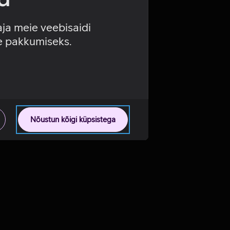
aja meie veebisaidi
se pakkumiseks.
Nõustun kõigi küpsistega