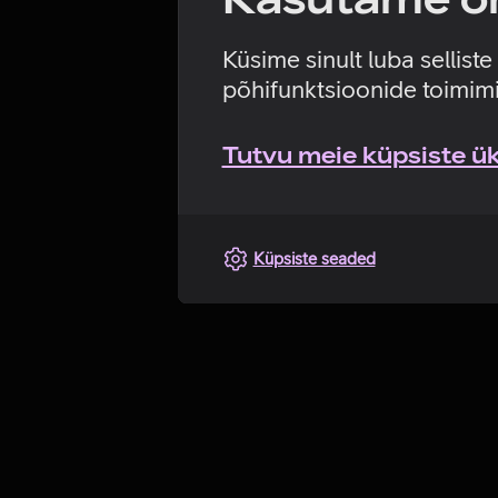
Küsime sinult luba sellist
põhifunktsioonide toimimi
Tutvu meie küpsiste üks
Küpsiste seaded