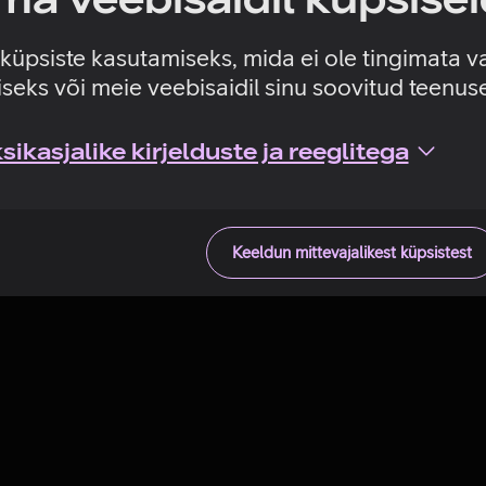
Tehniline viga
e küpsiste kasutamiseks, mida ei ole tingimata v
seks või meie veebisaidil sinu soovitud teenu
ikasjalike kirjelduste ja reeglitega
Keeldun mittevajalikest küpsistest