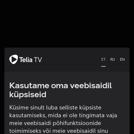
ET
RU
EN
Kasutame oma veebisaidil
küpsiseid
Küsime sinult luba selliste küpsiste
kasutamiseks, mida ei ole tingimata vaja
Tehniline viga
meie veebisaidi põhifunktsioonide
toimimiseks või meie veebisaidil sinu