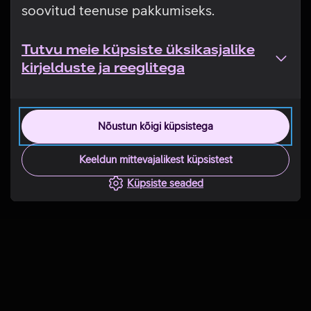
soovitud teenuse pakkumiseks.
Tutvu meie küpsiste üksikasjalike
kirjelduste ja reeglitega
Nõustun kõigi küpsistega
Keeldun mittevajalikest küpsistest
Küpsiste seaded