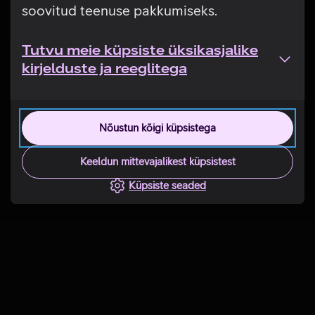
soovitud teenuse pakkumiseks.
Tutvu meie küpsiste üksikasjalike
kirjelduste ja reeglitega
Nõustun kõigi küpsistega
Keeldun mittevajalikest küpsistest
Küpsiste seaded