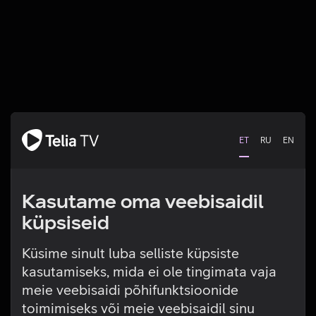
ET
RU
EN
Kasutame oma veebisaidil
küpsiseid
Küsime sinult luba selliste küpsiste
kasutamiseks, mida ei ole tingimata vaja
Tehniline viga
meie veebisaidi põhifunktsioonide
toimimiseks või meie veebisaidil sinu