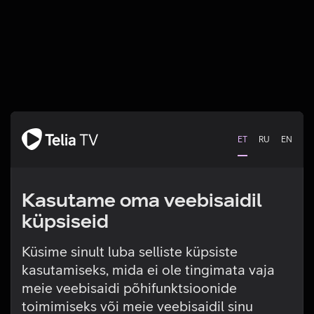
ET
RU
EN
Kasutame oma veebisaidil
küpsiseid
Küsime sinult luba selliste küpsiste
kasutamiseks, mida ei ole tingimata vaja
Tehniline viga
meie veebisaidi põhifunktsioonide
toimimiseks või meie veebisaidil sinu