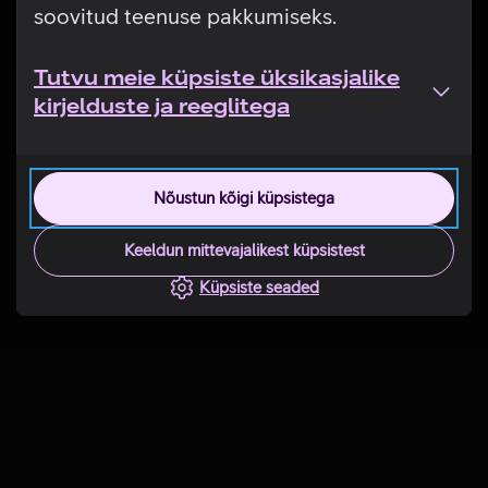
soovitud teenuse pakkumiseks.
Tutvu meie küpsiste üksikasjalike
kirjelduste ja reeglitega
Nõustun kõigi küpsistega
Keeldun mittevajalikest küpsistest
Küpsiste seaded