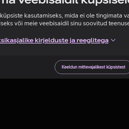
Tehniline viga
e küpsiste kasutamiseks, mida ei ole tingimata v
seks või meie veebisaidil sinu soovitud teenu
ikasjalike kirjelduste ja reeglitega
Keeldun mittevajalikest küpsistest