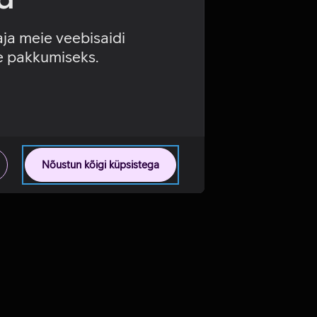
aja meie veebisaidi
se pakkumiseks.
Nõustun kõigi küpsistega