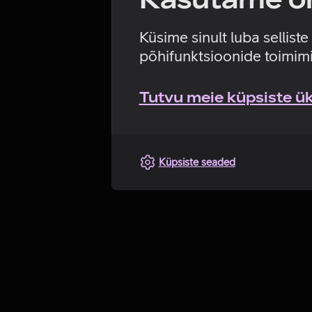
Küsime sinult luba sellist
põhifunktsioonide toimimi
Tutvu meie küpsiste üks
Küpsiste seaded