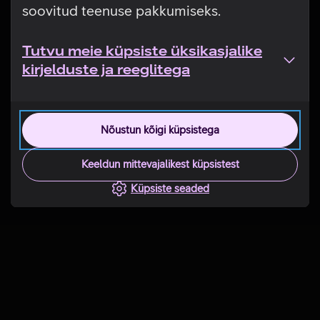
soovitud teenuse pakkumiseks.
Tutvu meie küpsiste üksikasjalike
kirjelduste ja reeglitega
Nõustun kõigi küpsistega
Keeldun mittevajalikest küpsistest
Küpsiste seaded