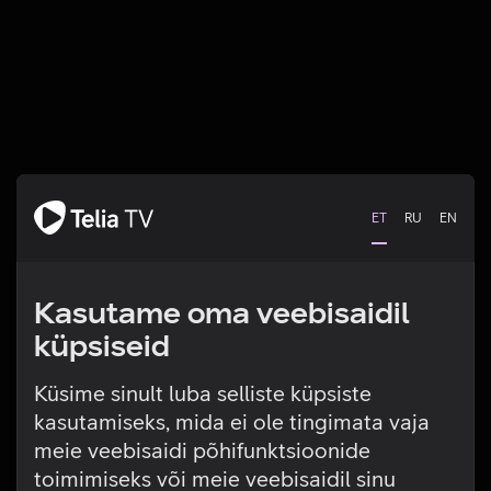
ET
RU
EN
Kasutame oma veebisaidil
küpsiseid
Küsime sinult luba selliste küpsiste
kasutamiseks, mida ei ole tingimata vaja
Tehniline viga
meie veebisaidi põhifunktsioonide
toimimiseks või meie veebisaidil sinu