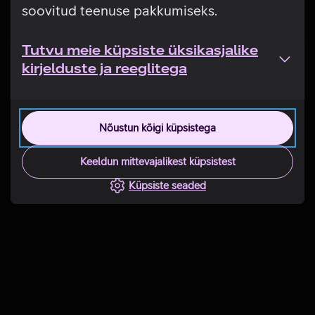
soovitud teenuse pakkumiseks.
Tutvu meie küpsiste üksikasjalike
kirjelduste ja reeglitega
Nõustun kõigi küpsistega
Keeldun mittevajalikest küpsistest
Küpsiste seaded