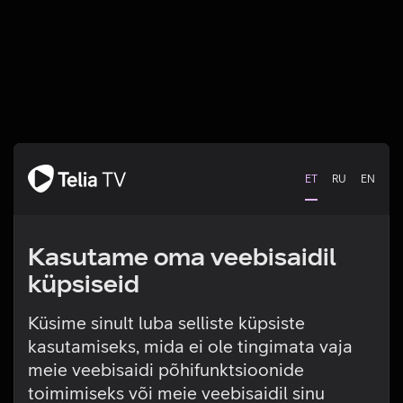
ET
RU
EN
Kasutame oma veebisaidil
küpsiseid
Küsime sinult luba selliste küpsiste
kasutamiseks, mida ei ole tingimata vaja
Tehniline viga
meie veebisaidi põhifunktsioonide
toimimiseks või meie veebisaidil sinu