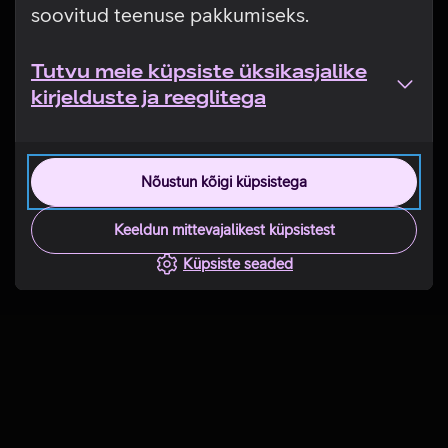
soovitud teenuse pakkumiseks.
Tutvu meie küpsiste üksikasjalike
kirjelduste ja reeglitega
Nõustun kõigi küpsistega
Keeldun mittevajalikest küpsistest
Küpsiste seaded