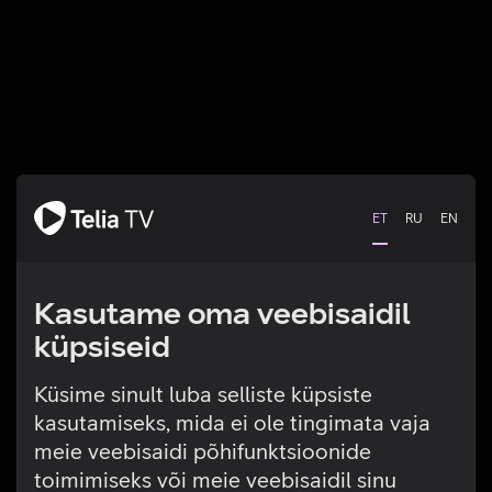
ET
RU
EN
Kasutame oma veebisaidil
küpsiseid
Küsime sinult luba selliste küpsiste
kasutamiseks, mida ei ole tingimata vaja
Tehniline viga
meie veebisaidi põhifunktsioonide
toimimiseks või meie veebisaidil sinu