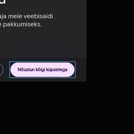
aja meie veebisaidi
se pakkumiseks.
Nõustun kõigi küpsistega