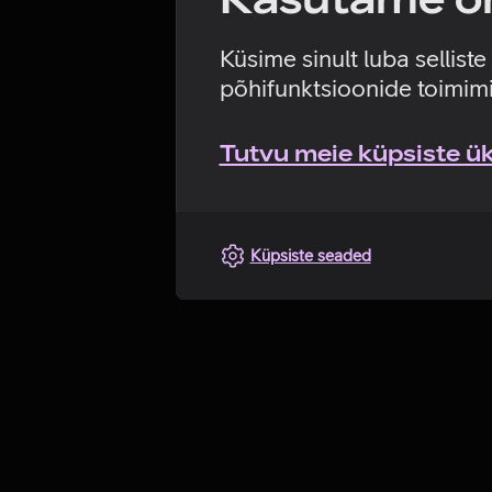
Küsime sinult luba sellist
põhifunktsioonide toimimi
Tutvu meie küpsiste üks
Küpsiste seaded