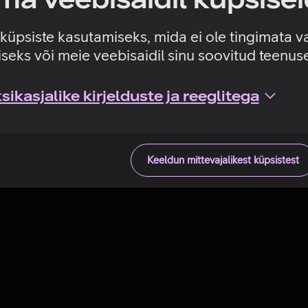
Tehniline viga
e küpsiste kasutamiseks, mida ei ole tingimata v
seks või meie veebisaidil sinu soovitud teenu
ikasjalike kirjelduste ja reeglitega
Keeldun mittevajalikest küpsistest