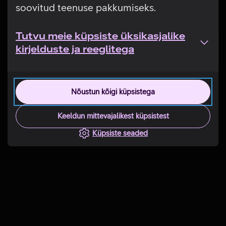
soovitud teenuse pakkumiseks.
Tutvu meie küpsiste üksikasjalike
kirjelduste ja reeglitega
Nõustun kõigi küpsistega
Keeldun mittevajalikest küpsistest
Küpsiste seaded