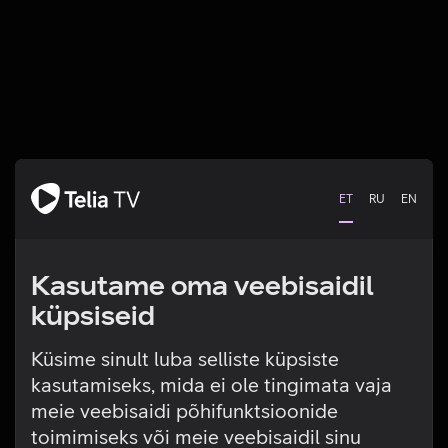
ET
RU
EN
Kasutame oma veebisaidil
küpsiseid
Küsime sinult luba selliste küpsiste
kasutamiseks, mida ei ole tingimata vaja
Tehniline viga
meie veebisaidi põhifunktsioonide
toimimiseks või meie veebisaidil sinu