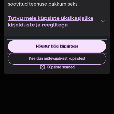
soovitud teenuse pakkumiseks.
Tutvu meie küpsiste üksikasjalike
kirjelduste ja reeglitega
Nõustun kõigi küpsistega
Keeldun mittevajalikest küpsistest
Küpsiste seaded