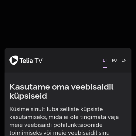
ET
RU
EN
Kasutame oma veebisaidil
küpsiseid
Küsime sinult luba selliste küpsiste
kasutamiseks, mida ei ole tingimata vaja
Tehniline viga
meie veebisaidi põhifunktsioonide
toimimiseks või meie veebisaidil sinu