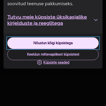
soovitud teenuse pakkumiseks.
Tutvu meie küpsiste üksikasjalike
kirjelduste ja reeglitega
Nõustun kõigi küpsistega
Keeldun mittevajalikest küpsistest
Küpsiste seaded