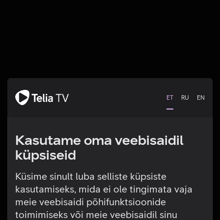
ET
RU
EN
Kasutame oma veebisaidil
küpsiseid
Küsime sinult luba selliste küpsiste
kasutamiseks, mida ei ole tingimata vaja
Tehniline viga
meie veebisaidi põhifunktsioonide
toimimiseks või meie veebisaidil sinu