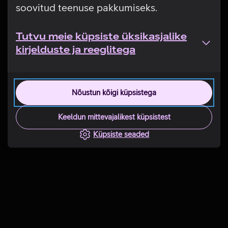
soovitud teenuse pakkumiseks.
Tutvu meie küpsiste üksikasjalike
kirjelduste ja reeglitega
Nõustun kõigi küpsistega
Keeldun mittevajalikest küpsistest
Küpsiste seaded