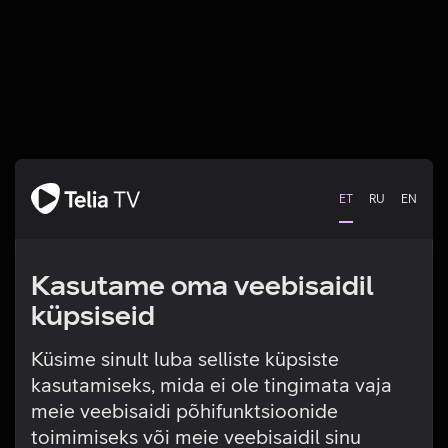
ET
RU
EN
Kasutame oma veebisaidil
küpsiseid
Küsime sinult luba selliste küpsiste
kasutamiseks, mida ei ole tingimata vaja
Tehniline viga
meie veebisaidi põhifunktsioonide
toimimiseks või meie veebisaidil sinu