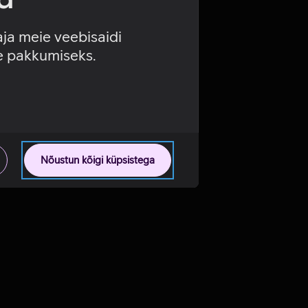
aja meie veebisaidi
se pakkumiseks.
Nõustun kõigi küpsistega