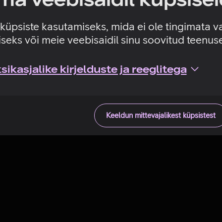
Tehniline viga
e küpsiste kasutamiseks, mida ei ole tingimata v
seks või meie veebisaidil sinu soovitud teenu
ikasjalike kirjelduste ja reeglitega
Keeldun mittevajalikest küpsistest