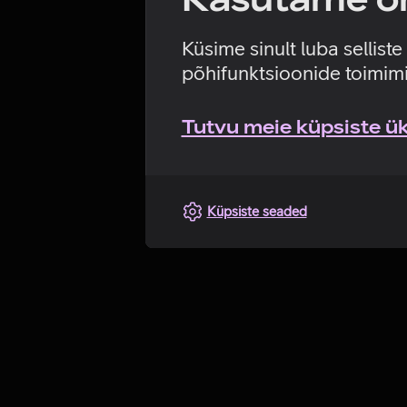
Küsime sinult luba sellist
põhifunktsioonide toimimi
Tutvu meie küpsiste üks
Küpsiste seaded