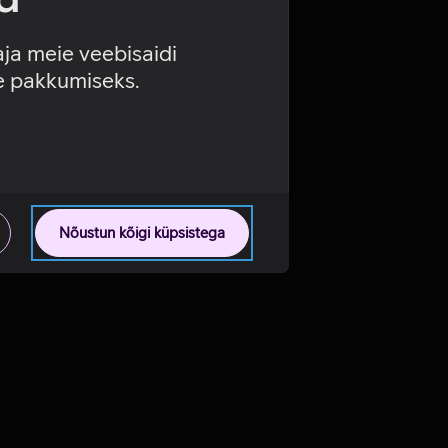
aja meie veebisaidi
se pakkumiseks.
Nõustun kõigi küpsistega