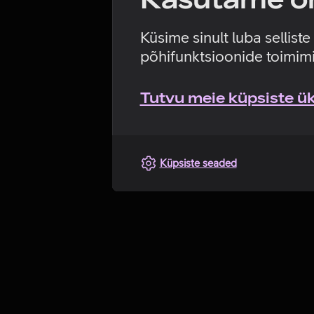
Küsime sinult luba sellist
põhifunktsioonide toimimi
Tutvu meie küpsiste üks
Küpsiste seaded