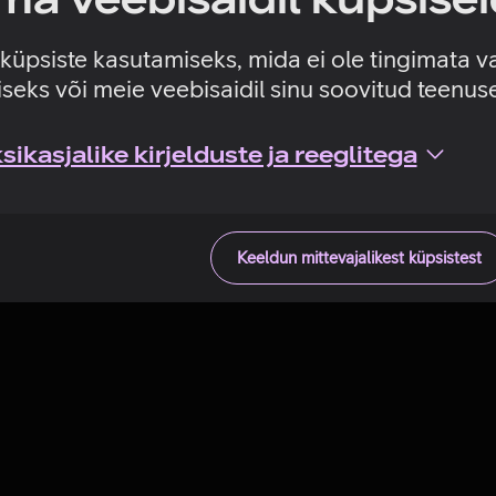
Tehniline viga
e küpsiste kasutamiseks, mida ei ole tingimata v
seks või meie veebisaidil sinu soovitud teenu
ikasjalike kirjelduste ja reeglitega
Keeldun mittevajalikest küpsistest