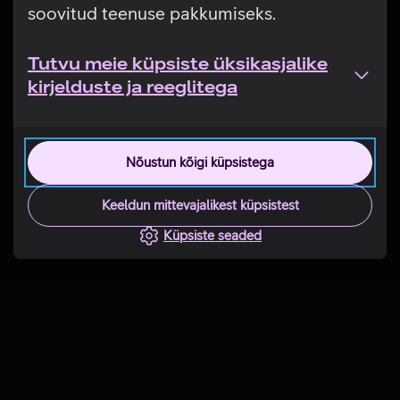
soovitud teenuse pakkumiseks.
Tutvu meie küpsiste üksikasjalike
kirjelduste ja reeglitega
Nõustun kõigi küpsistega
Keeldun mittevajalikest küpsistest
Küpsiste seaded