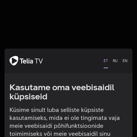
ET
RU
EN
Kasutame oma veebisaidil
küpsiseid
Küsime sinult luba selliste küpsiste
kasutamiseks, mida ei ole tingimata vaja
Tehniline viga
meie veebisaidi põhifunktsioonide
toimimiseks või meie veebisaidil sinu