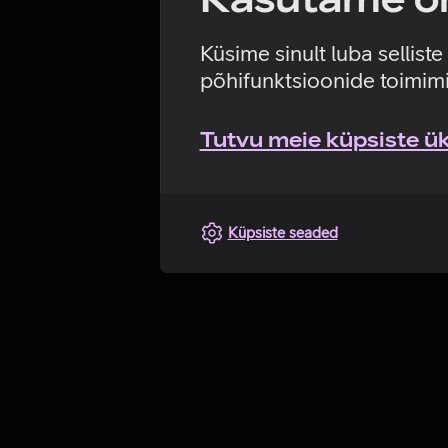
Küsime sinult luba sellist
põhifunktsioonide toimimi
Tutvu meie küpsiste üks
Küpsiste seaded