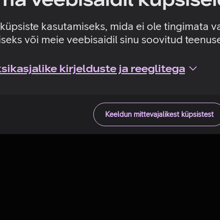
Tehniline viga
e küpsiste kasutamiseks, mida ei ole tingimata v
seks või meie veebisaidil sinu soovitud teenu
ikasjalike kirjelduste ja reeglitega
Keeldun mittevajalikest küpsistest