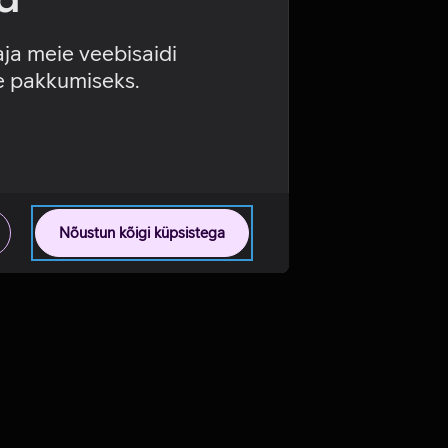
aja meie veebisaidi
se pakkumiseks.
Nõustun kõigi küpsistega