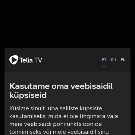
ET
RU
EN
Kasutame oma veebisaidil
küpsiseid
Küsime sinult luba selliste küpsiste
kasutamiseks, mida ei ole tingimata vaja
Tehniline viga
meie veebisaidi põhifunktsioonide
toimimiseks või meie veebisaidil sinu