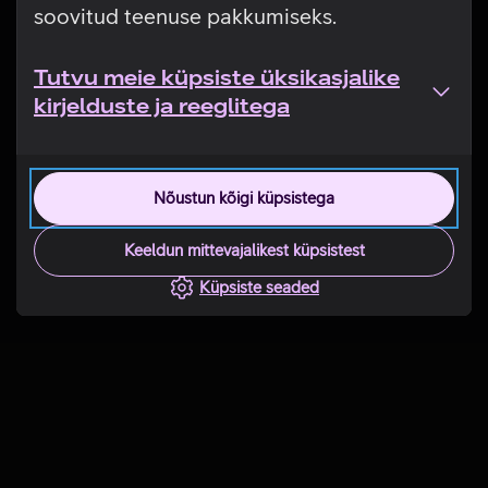
soovitud teenuse pakkumiseks.
Tutvu meie küpsiste üksikasjalike
kirjelduste ja reeglitega
Nõustun kõigi küpsistega
Keeldun mittevajalikest küpsistest
Küpsiste seaded