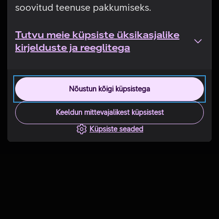
soovitud teenuse pakkumiseks.
Tutvu meie küpsiste üksikasjalike
kirjelduste ja reeglitega
Nõustun kõigi küpsistega
Keeldun mittevajalikest küpsistest
Küpsiste seaded