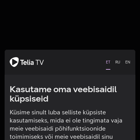
ET
RU
EN
Kasutame oma veebisaidil
küpsiseid
Küsime sinult luba selliste küpsiste
kasutamiseks, mida ei ole tingimata vaja
Tehniline viga
meie veebisaidi põhifunktsioonide
toimimiseks või meie veebisaidil sinu