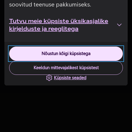
soovitud teenuse pakkumiseks.
Tutvu meie küpsiste üksikasjalike
kirjelduste ja reeglitega
Nõustun kõigi küpsistega
Keeldun mittevajalikest küpsistest
Küpsiste seaded