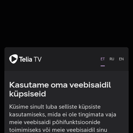
ET
RU
EN
Kasutame oma veebisaidil
küpsiseid
Küsime sinult luba selliste küpsiste
kasutamiseks, mida ei ole tingimata vaja
Tehniline viga
meie veebisaidi põhifunktsioonide
toimimiseks või meie veebisaidil sinu