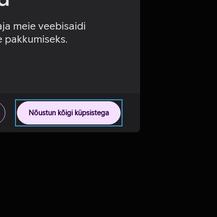
aja meie veebisaidi
se pakkumiseks.
Nõustun kõigi küpsistega