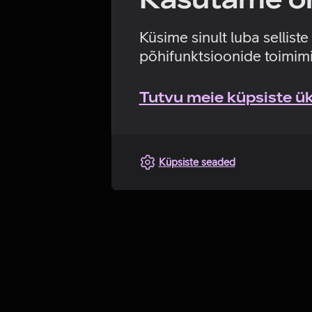
Küsime sinult luba sellist
põhifunktsioonide toimimi
Tutvu meie küpsiste üks
Küpsiste seaded