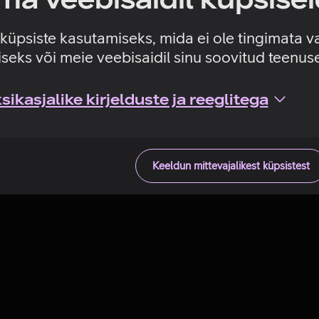
Tehniline viga
e küpsiste kasutamiseks, mida ei ole tingimata v
seks või meie veebisaidil sinu soovitud teenu
ikasjalike kirjelduste ja reeglitega
Keeldun mittevajalikest küpsistest