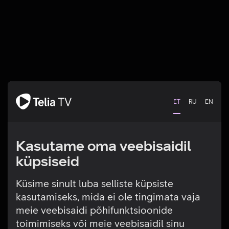
ET
RU
EN
Kasutame oma veebisaidil
küpsiseid
Küsime sinult luba selliste küpsiste
kasutamiseks, mida ei ole tingimata vaja
Tehniline viga
meie veebisaidi põhifunktsioonide
toimimiseks või meie veebisaidil sinu