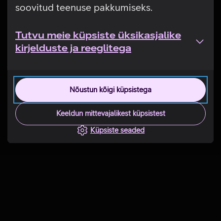
soovitud teenuse pakkumiseks.
Tutvu meie küpsiste üksikasjalike
kirjelduste ja reeglitega
Nõustun kõigi küpsistega
Keeldun mittevajalikest küpsistest
Küpsiste seaded