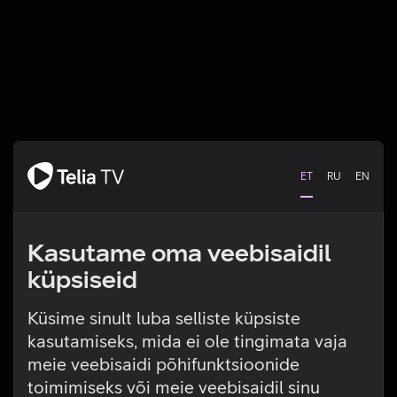
ET
RU
EN
Kasutame oma veebisaidil
küpsiseid
Küsime sinult luba selliste küpsiste
kasutamiseks, mida ei ole tingimata vaja
Tehniline viga
meie veebisaidi põhifunktsioonide
toimimiseks või meie veebisaidil sinu