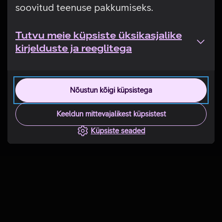
soovitud teenuse pakkumiseks.
Tutvu meie küpsiste üksikasjalike
kirjelduste ja reeglitega
Nõustun kõigi küpsistega
Keeldun mittevajalikest küpsistest
Küpsiste seaded