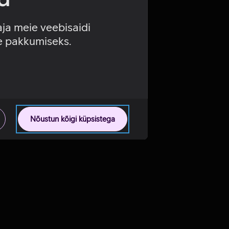
aja meie veebisaidi
se pakkumiseks.
Nõustun kõigi küpsistega