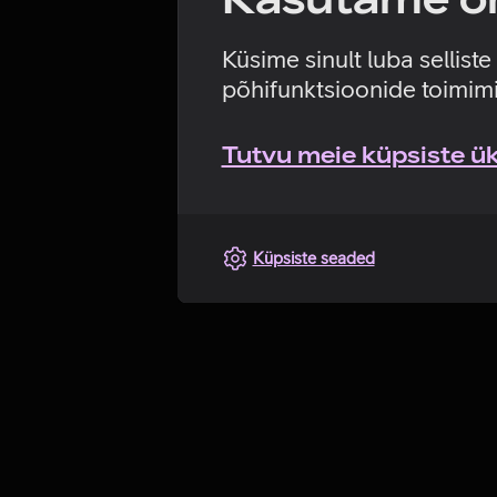
Küsime sinult luba sellist
põhifunktsioonide toimimi
Tutvu meie küpsiste üks
Küpsiste seaded