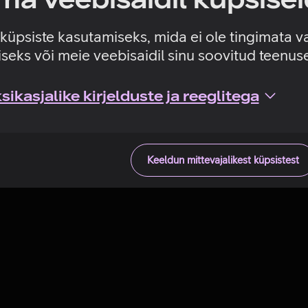
Tehniline viga
e küpsiste kasutamiseks, mida ei ole tingimata v
seks või meie veebisaidil sinu soovitud teenu
ikasjalike kirjelduste ja reeglitega
Keeldun mittevajalikest küpsistest