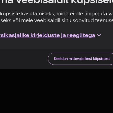
Tehniline viga
e küpsiste kasutamiseks, mida ei ole tingimata v
seks või meie veebisaidil sinu soovitud teenu
ikasjalike kirjelduste ja reeglitega
Keeldun mittevajalikest küpsistest