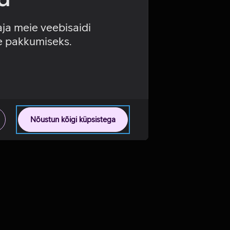
aja meie veebisaidi
se pakkumiseks.
Nõustun kõigi küpsistega