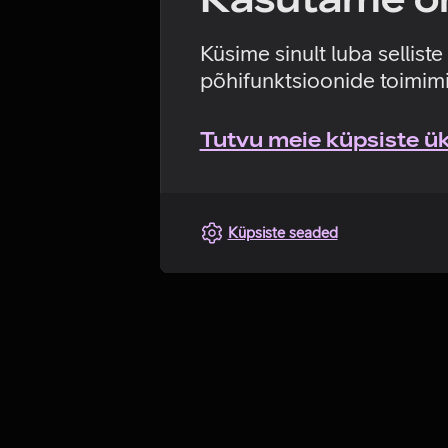
Küsime sinult luba sellist
põhifunktsioonide toimimi
Tutvu meie küpsiste üks
Küpsiste seaded