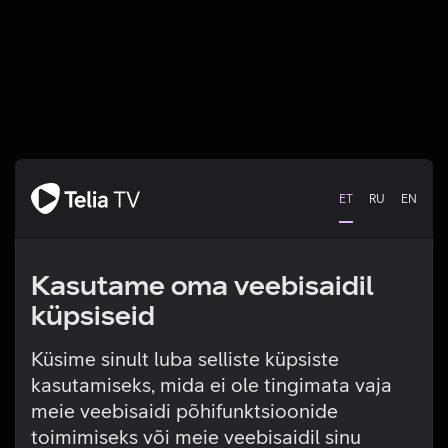
ET
RU
EN
Kasutame oma veebisaidil
küpsiseid
Küsime sinult luba selliste küpsiste
kasutamiseks, mida ei ole tingimata vaja
Tehniline viga
meie veebisaidi põhifunktsioonide
toimimiseks või meie veebisaidil sinu