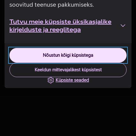
soovitud teenuse pakkumiseks.
Tutvu meie küpsiste üksikasjalike
kirjelduste ja reeglitega
Nõustun kõigi küpsistega
Keeldun mittevajalikest küpsistest
Küpsiste seaded