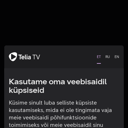
ET
RU
EN
Kasutame oma veebisaidil
küpsiseid
Küsime sinult luba selliste küpsiste
kasutamiseks, mida ei ole tingimata vaja
Tehniline viga
meie veebisaidi põhifunktsioonide
toimimiseks või meie veebisaidil sinu