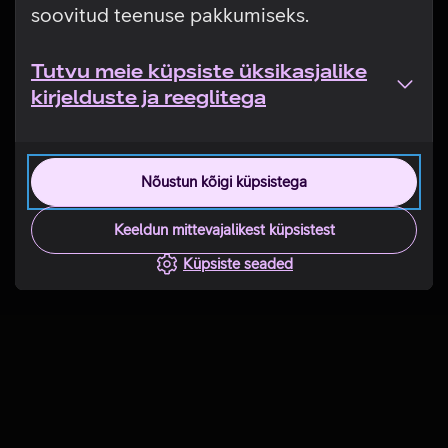
soovitud teenuse pakkumiseks.
Tutvu meie küpsiste üksikasjalike
kirjelduste ja reeglitega
Nõustun kõigi küpsistega
Keeldun mittevajalikest küpsistest
Küpsiste seaded