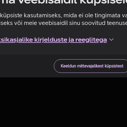
Tehniline viga
e küpsiste kasutamiseks, mida ei ole tingimata v
seks või meie veebisaidil sinu soovitud teenu
ikasjalike kirjelduste ja reeglitega
Keeldun mittevajalikest küpsistest