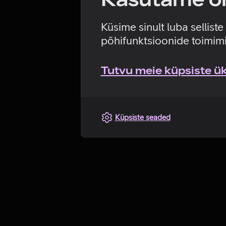
Küsime sinult luba sellist
põhifunktsioonide toimimi
Tutvu meie küpsiste üks
Küpsiste seaded