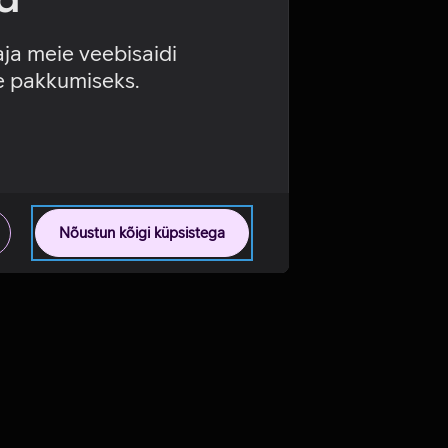
aja meie veebisaidi
se pakkumiseks.
Nõustun kõigi küpsistega