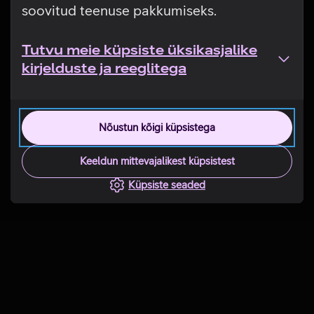
soovitud teenuse pakkumiseks.
Tutvu meie küpsiste üksikasjalike
kirjelduste ja reeglitega
Nõustun kõigi küpsistega
Keeldun mittevajalikest küpsistest
Küpsiste seaded