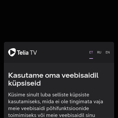
ET
RU
EN
Kasutame oma veebisaidil
küpsiseid
Küsime sinult luba selliste küpsiste
kasutamiseks, mida ei ole tingimata vaja
Tehniline viga
meie veebisaidi põhifunktsioonide
toimimiseks või meie veebisaidil sinu