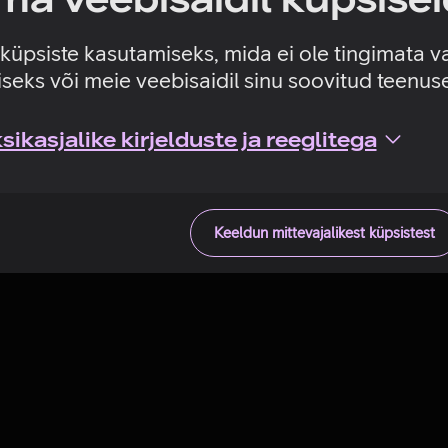
Tehniline viga
e küpsiste kasutamiseks, mida ei ole tingimata v
seks või meie veebisaidil sinu soovitud teenu
ikasjalike kirjelduste ja reeglitega
Keeldun mittevajalikest küpsistest