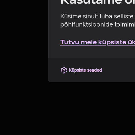
Küsime sinult luba sellist
põhifunktsioonide toimimi
Tutvu meie küpsiste üks
Küpsiste seaded