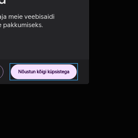
aja meie veebisaidi
se pakkumiseks.
Nõustun kõigi küpsistega