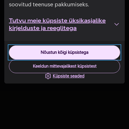
soovitud teenuse pakkumiseks.
Tutvu meie küpsiste üksikasjalike
kirjelduste ja reeglitega
Nõustun kõigi küpsistega
Keeldun mittevajalikest küpsistest
Küpsiste seaded