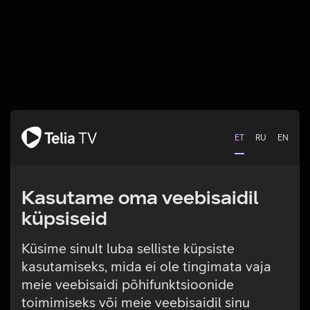
ET
RU
EN
Kasutame oma veebisaidil
küpsiseid
Küsime sinult luba selliste küpsiste
kasutamiseks, mida ei ole tingimata vaja
Tehniline viga
meie veebisaidi põhifunktsioonide
toimimiseks või meie veebisaidil sinu