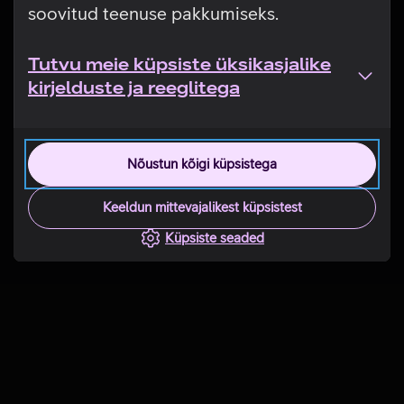
soovitud teenuse pakkumiseks.
Tutvu meie küpsiste üksikasjalike
kirjelduste ja reeglitega
Nõustun kõigi küpsistega
Keeldun mittevajalikest küpsistest
Küpsiste seaded