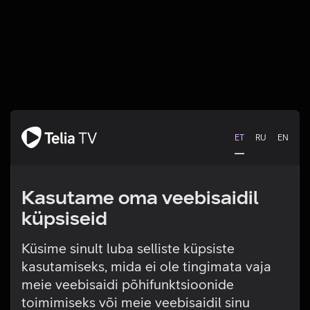
ET
RU
EN
Kasutame oma veebisaidil
küpsiseid
Küsime sinult luba selliste küpsiste
kasutamiseks, mida ei ole tingimata vaja
Tehniline viga
meie veebisaidi põhifunktsioonide
toimimiseks või meie veebisaidil sinu