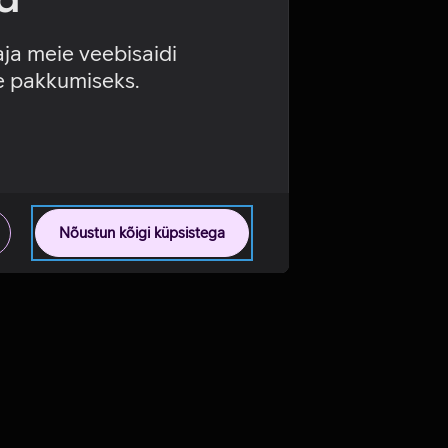
aja meie veebisaidi
se pakkumiseks.
Nõustun kõigi küpsistega