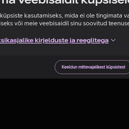
Tehniline viga
e küpsiste kasutamiseks, mida ei ole tingimata v
seks või meie veebisaidil sinu soovitud teenu
ikasjalike kirjelduste ja reeglitega
Keeldun mittevajalikest küpsistest