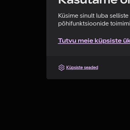
Küsime sinult luba sellist
põhifunktsioonide toimimi
Tutvu meie küpsiste üks
Küpsiste seaded