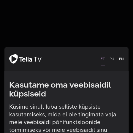
ET
RU
EN
Kasutame oma veebisaidil
küpsiseid
Küsime sinult luba selliste küpsiste
kasutamiseks, mida ei ole tingimata vaja
Tehniline viga
meie veebisaidi põhifunktsioonide
toimimiseks või meie veebisaidil sinu