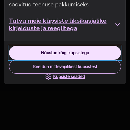
soovitud teenuse pakkumiseks.
Tutvu meie küpsiste üksikasjalike
kirjelduste ja reeglitega
Nõustun kõigi küpsistega
Keeldun mittevajalikest küpsistest
Küpsiste seaded