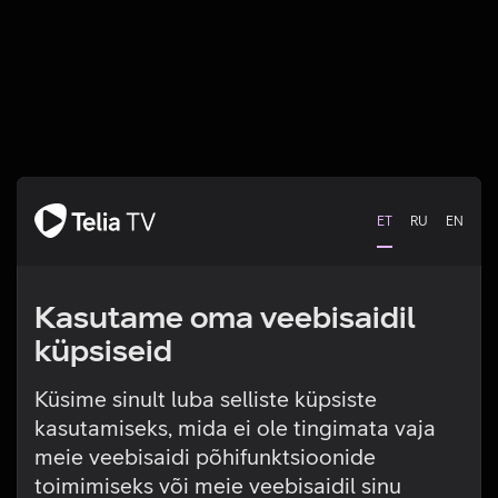
ET
RU
EN
Kasutame oma veebisaidil
küpsiseid
Küsime sinult luba selliste küpsiste
kasutamiseks, mida ei ole tingimata vaja
Tehniline viga
meie veebisaidi põhifunktsioonide
toimimiseks või meie veebisaidil sinu