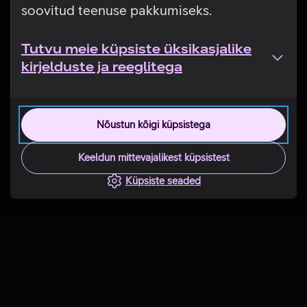
soovitud teenuse pakkumiseks.
Tutvu meie küpsiste üksikasjalike
kirjelduste ja reeglitega
Nõustun kõigi küpsistega
Keeldun mittevajalikest küpsistest
Küpsiste seaded