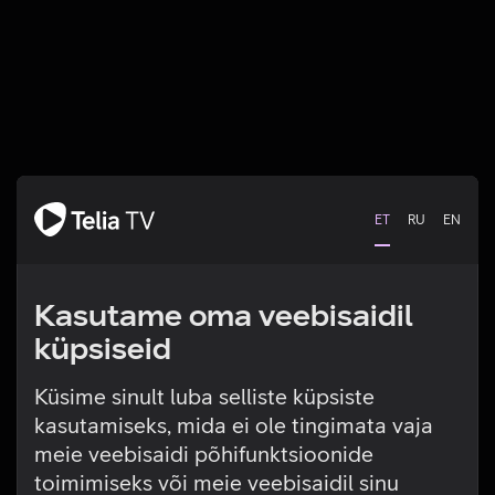
ET
RU
EN
Kasutame oma veebisaidil
küpsiseid
Küsime sinult luba selliste küpsiste
kasutamiseks, mida ei ole tingimata vaja
Tehniline viga
meie veebisaidi põhifunktsioonide
toimimiseks või meie veebisaidil sinu