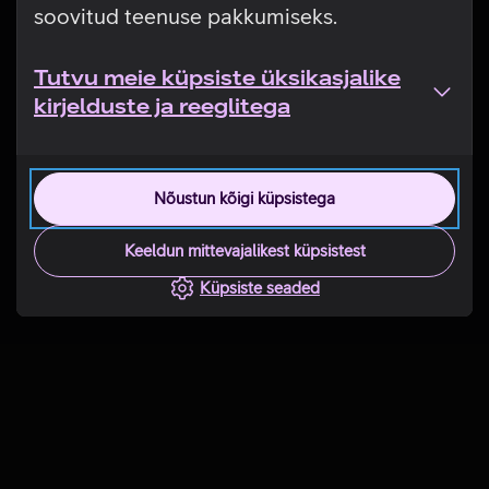
soovitud teenuse pakkumiseks.
Tutvu meie küpsiste üksikasjalike
kirjelduste ja reeglitega
Nõustun kõigi küpsistega
Keeldun mittevajalikest küpsistest
Küpsiste seaded