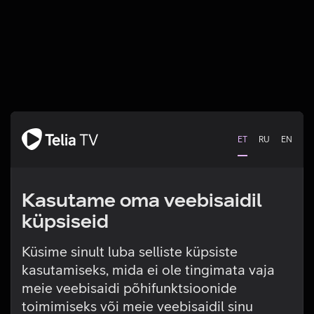
ET
RU
EN
Kasutame oma veebisaidil
küpsiseid
Küsime sinult luba selliste küpsiste
kasutamiseks, mida ei ole tingimata vaja
Tehniline viga
meie veebisaidi põhifunktsioonide
toimimiseks või meie veebisaidil sinu