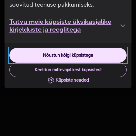
soovitud teenuse pakkumiseks.
Tutvu meie küpsiste üksikasjalike
kirjelduste ja reeglitega
Nõustun kõigi küpsistega
Keeldun mittevajalikest küpsistest
Küpsiste seaded