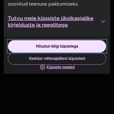
soovitud teenuse pakkumiseks.
Tutvu meie küpsiste üksikasjalike
kirjelduste ja reeglitega
Nõustun kõigi küpsistega
Keeldun mittevajalikest küpsistest
Küpsiste seaded