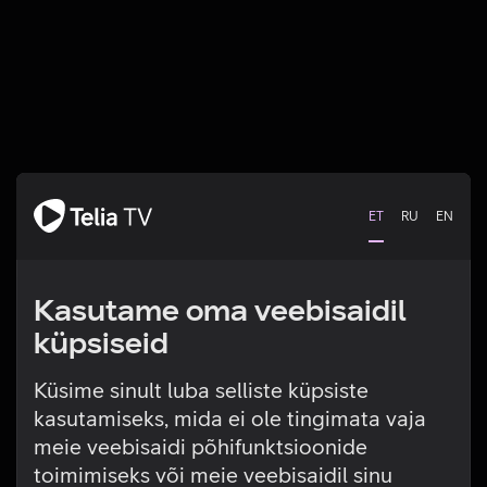
ET
RU
EN
Kasutame oma veebisaidil
küpsiseid
Küsime sinult luba selliste küpsiste
kasutamiseks, mida ei ole tingimata vaja
Tehniline viga
meie veebisaidi põhifunktsioonide
toimimiseks või meie veebisaidil sinu