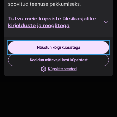
soovitud teenuse pakkumiseks.
Tutvu meie küpsiste üksikasjalike
kirjelduste ja reeglitega
Nõustun kõigi küpsistega
Keeldun mittevajalikest küpsistest
Küpsiste seaded