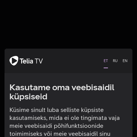
ET
RU
EN
Kasutame oma veebisaidil
küpsiseid
Küsime sinult luba selliste küpsiste
kasutamiseks, mida ei ole tingimata vaja
Tehniline viga
meie veebisaidi põhifunktsioonide
toimimiseks või meie veebisaidil sinu