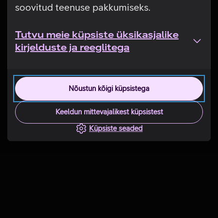
soovitud teenuse pakkumiseks.
Tutvu meie küpsiste üksikasjalike
kirjelduste ja reeglitega
Nõustun kõigi küpsistega
Keeldun mittevajalikest küpsistest
Küpsiste seaded