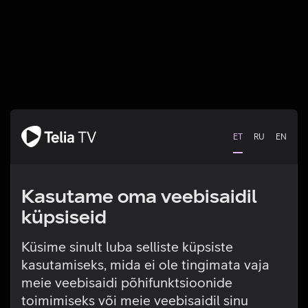
ET
RU
EN
Kasutame oma veebisaidil
küpsiseid
Küsime sinult luba selliste küpsiste
kasutamiseks, mida ei ole tingimata vaja
Tehniline viga
meie veebisaidi põhifunktsioonide
toimimiseks või meie veebisaidil sinu