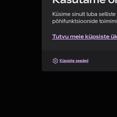
Küsime sinult luba sellist
põhifunktsioonide toimimi
Tutvu meie küpsiste üks
Küpsiste seaded