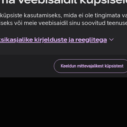
Tehniline viga
e küpsiste kasutamiseks, mida ei ole tingimata v
seks või meie veebisaidil sinu soovitud teenu
ikasjalike kirjelduste ja reeglitega
Keeldun mittevajalikest küpsistest