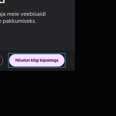
aja meie veebisaidi
se pakkumiseks.
Nõustun kõigi küpsistega