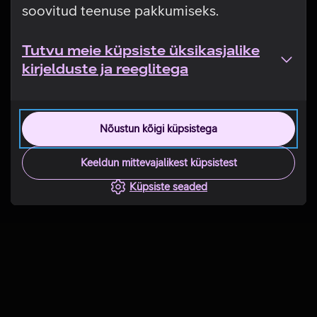
soovitud teenuse pakkumiseks.
Tutvu meie küpsiste üksikasjalike
kirjelduste ja reeglitega
Nõustun kõigi küpsistega
Keeldun mittevajalikest küpsistest
Küpsiste seaded