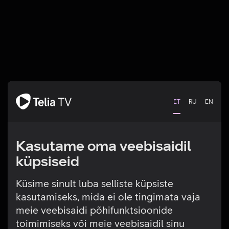
ET
RU
EN
Kasutame oma veebisaidil
küpsiseid
Küsime sinult luba selliste küpsiste
kasutamiseks, mida ei ole tingimata vaja
Tehniline viga
meie veebisaidi põhifunktsioonide
toimimiseks või meie veebisaidil sinu