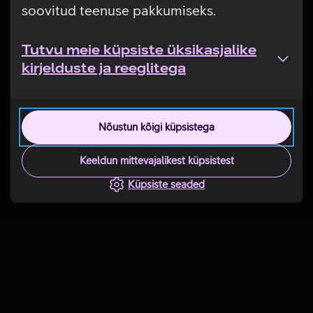
soovitud teenuse pakkumiseks.
Tutvu meie küpsiste üksikasjalike
kirjelduste ja reeglitega
Nõustun kõigi küpsistega
Keeldun mittevajalikest küpsistest
Küpsiste seaded