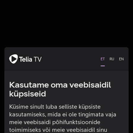
ET
RU
EN
Kasutame oma veebisaidil
küpsiseid
Küsime sinult luba selliste küpsiste
kasutamiseks, mida ei ole tingimata vaja
Tehniline viga
meie veebisaidi põhifunktsioonide
toimimiseks või meie veebisaidil sinu