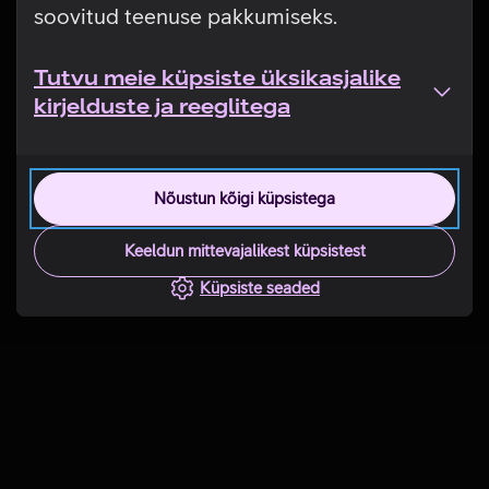
soovitud teenuse pakkumiseks.
Tutvu meie küpsiste üksikasjalike
kirjelduste ja reeglitega
Nõustun kõigi küpsistega
Keeldun mittevajalikest küpsistest
Küpsiste seaded