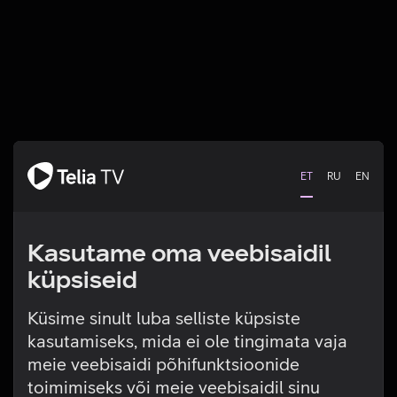
ET
RU
EN
Kasutame oma veebisaidil
küpsiseid
Küsime sinult luba selliste küpsiste
kasutamiseks, mida ei ole tingimata vaja
Tehniline viga
meie veebisaidi põhifunktsioonide
toimimiseks või meie veebisaidil sinu